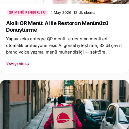
QR MENÜ REHBERLERI
4 May 2026
12 dk okuma
Akıllı QR Menü: AI ile Restoran Menünüzü
Dönüştürme
Yapay zeka entegre QR menü ile restoran menüleri
otomatik profesyonelleşir. AI görsel iyileştirme, 32 dil çeviri,
brand voice yazma, menü mühendisliği — sektörel
keystone.
Yazıyı oku