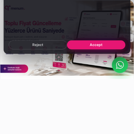
Reject
Accept
See the Admin Panel
ÖZELLIKLER
28 Mar 2026
4 dk okuma
Toplu Fiyat Güncelleme: Yüzlerce Ürünü
Saniyede
Sezon değişti, %10 zam gerek. Yüzlerce ürünü tek tek
açmak yerine kategori bazlı toplu güncelleme + akıllı
küsurat yuvarlama.