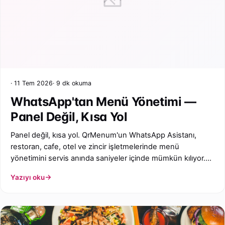
11 Tem 2026
9 dk okuma
WhatsApp'tan Menü Yönetimi —
Panel Değil, Kısa Yol
Panel değil, kısa yol. QrMenum'un WhatsApp Asistanı,
restoran, cafe, otel ve zincir işletmelerinde menü
yönetimini servis anında saniyeler içinde mümkün kılıyor.
Panel planlı yapılandırma için, WhatsApp anlık müdahale
Yazıyı oku
için — ikisi birlikte çalışır. Bu yazı: kısa yol felsefesi, komut
kümesi, güvenlik modeli ve Türkiye pazarı için neden yeni
bir standart.