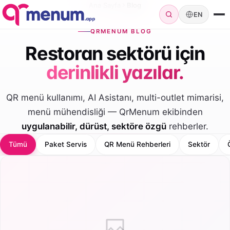
Ana Sayfa
Blog
EN
QRMENUM BLOG
Restoran sektörü için
derinlikli yazılar.
QR menü kullanımı, AI Asistanı, multi-outlet mimarisi,
menü mühendisliği — QrMenum ekibinden
uygulanabilir, dürüst, sektöre özgü
rehberler.
Tümü
Paket Servis
QR Menü Rehberleri
Sektör