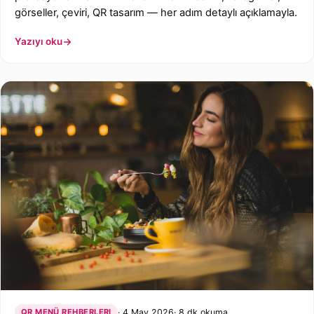
görseller, çeviri, QR tasarım — her adım detaylı açıklamayla.
Yazıyı oku
QR MENÜ REHBERLERI
4 May 2026
8 dk okuma