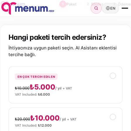
1
Paket
2
Bilgiler
3
Ödeme
EN
Hangi paketi tercih edersiniz?
İhtiyacınıza uygun paketi seçin. AI Asistanı eklentisi
tercihe bağlı.
EN ÇOK TERCIH EDILEN
₺5.000
₺10.000
/ yıl
+ VAT
VAT Included:
₺6.000
₺10.000
₺20.000
/ yıl
+ VAT
VAT Included:
₺12.000