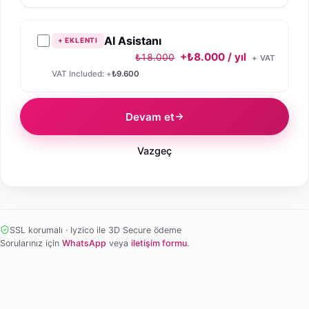
AI Asistanı
+ EKLENTI
+₺8.000 / yıl
₺18.000
+ VAT
VAT Included: +
₺9.600
Devam et
Vazgeç
SSL korumalı · Iyzico ile 3D Secure ödeme
Sorularınız için
WhatsApp
veya
iletişim formu
.