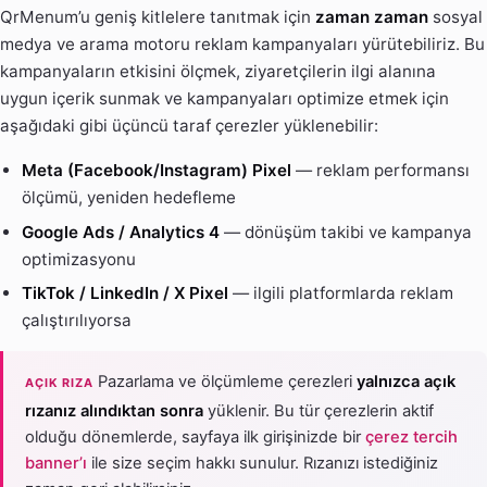
QrMenum’u geniş kitlelere tanıtmak için
zaman zaman
sosyal
medya ve arama motoru reklam kampanyaları yürütebiliriz. Bu
kampanyaların etkisini ölçmek, ziyaretçilerin ilgi alanına
uygun içerik sunmak ve kampanyaları optimize etmek için
aşağıdaki gibi üçüncü taraf çerezler yüklenebilir:
Meta (Facebook/Instagram) Pixel
— reklam performansı
ölçümü, yeniden hedefleme
Google Ads / Analytics 4
— dönüşüm takibi ve kampanya
optimizasyonu
TikTok / LinkedIn / X Pixel
— ilgili platformlarda reklam
çalıştırılıyorsa
Pazarlama ve ölçümleme çerezleri
yalnızca açık
AÇIK RIZA
rızanız alındıktan sonra
yüklenir. Bu tür çerezlerin aktif
olduğu dönemlerde, sayfaya ilk girişinizde bir
çerez tercih
banner’ı
ile size seçim hakkı sunulur. Rızanızı istediğiniz