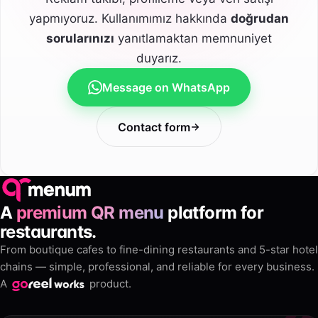
yapmıyoruz. Kullanımımız hakkında
doğrudan
sorularınızı
yanıtlamaktan memnuniyet
duyarız.
Message on WhatsApp
Contact form
A
premium QR menu
platform for
restaurants.
From boutique cafes to fine-dining restaurants and 5-star hotel
chains — simple, professional, and reliable for every business.
A
product.