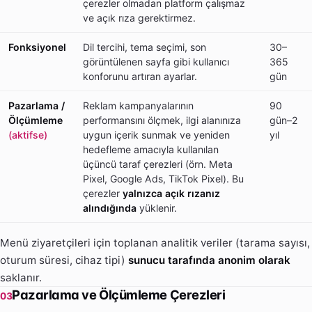
çerezler olmadan platform çalışmaz
ve açık rıza gerektirmez.
Fonksiyonel
Dil tercihi, tema seçimi, son
30–
görüntülenen sayfa gibi kullanıcı
365
konforunu artıran ayarlar.
gün
Pazarlama /
Reklam kampanyalarının
90
Ölçümleme
performansını ölçmek, ilgi alanınıza
gün–2
(aktifse)
uygun içerik sunmak ve yeniden
yıl
hedefleme amacıyla kullanılan
üçüncü taraf çerezleri (örn. Meta
Pixel, Google Ads, TikTok Pixel). Bu
çerezler
yalnızca açık rızanız
alındığında
yüklenir.
Menü ziyaretçileri için toplanan analitik veriler (tarama sayısı,
oturum süresi, cihaz tipi)
sunucu tarafında anonim olarak
saklanır.
Pazarlama ve Ölçümleme Çerezleri
03