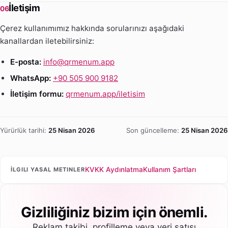
İletişim
06
Çerez kullanımımız hakkında sorularınızı aşağıdaki
kanallardan iletebilirsiniz:
E-posta:
info@qrmenum.app
WhatsApp:
+90 505 900 9182
İletişim formu:
qrmenum.app/iletisim
Yürürlük tarihi:
25 Nisan 2026
Son güncelleme:
25 Nisan 2026
KVKK Aydınlatma
Kullanım Şartları
İLGILI YASAL METINLER
Gizliliğiniz bizim için önemli.
Reklam takibi, profilleme veya veri satışı