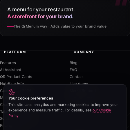
A menu for your restaurant.
A storefront for your brand.
The QrMenum way · Adds value to your brand value
PLATFORM
COMPANY
Features
Blog
AI Assistant
FAQ
QR Product Cards
Contact
Nutrition Info
Live demo
Compliance 2026
Marka Rehberi
Multi-outlet
Founder voice
Your cookie preferences
Chain Program
This site uses analytics and marketing cookies to improve your
experience and measure traffic. For details, see
our Cookie
Takeaway
Policy
Solution Partnership
Pricing