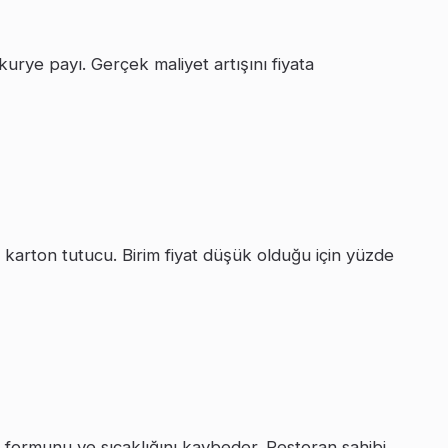
rye payı. Gerçek maliyet artışını fiyata
karton tutucu. Birim fiyat düşük olduğu için yüzde
a formunu ve sıcaklığını kaybeder. Restoran sahibi