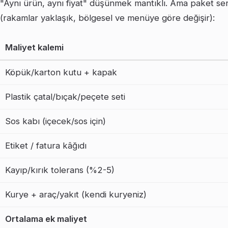
"Aynı ürün, aynı fiyat" düşünmek mantıklı. Ama paket serv
(rakamlar yaklaşık, bölgesel ve menüye göre değişir):
Maliyet kalemi
Köpük/karton kutu + kapak
Plastik çatal/bıçak/peçete seti
Sos kabı (içecek/sos için)
Etiket / fatura kâğıdı
Kayıp/kırık tolerans (%2-5)
Kurye + araç/yakıt (kendi kuryeniz)
Ortalama ek maliyet