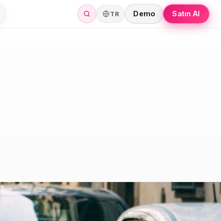
Demo
Satın Al
TR