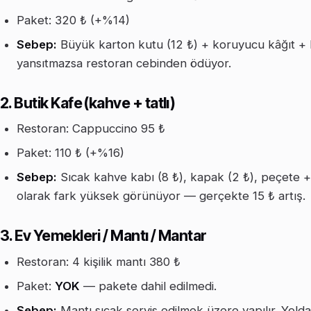
Paket: 320 ₺ (+%14)
Sebep:
Büyük karton kutu (12 ₺) + koruyucu kâğıt + ku
yansıtmazsa restoran cebinden ödüyor.
2. Butik Kafe (kahve + tatlı)
Restoran: Cappuccino 95 ₺
Paket: 110 ₺ (+%16)
Sebep:
Sıcak kahve kabı (8 ₺), kapak (2 ₺), peçete + 
olarak fark yüksek görünüyor — gerçekte 15 ₺ artış.
3. Ev Yemekleri / Mantı / Mantar
Restoran: 4 kişilik mantı 380 ₺
Paket:
YOK
— pakete dahil edilmedi.
Sebep:
Mantı sıcak servis edilmek üzere yapılır. Yold