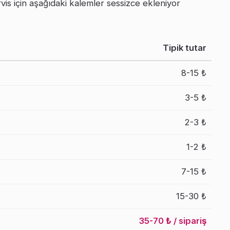
is için aşağıdaki kalemler sessizce ekleniyor
Tipik tutar
8-15 ₺
3-5 ₺
2-3 ₺
1-2 ₺
7-15 ₺
15-30 ₺
35-70 ₺ / sipariş