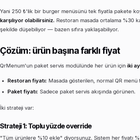
Yani 250 ₺'lik bir burger menüsünü tek fiyatla pakete 
karşılıyor olabilirsiniz.
Restoran masada ortalama %30 kar m
şekilde düşebiliyor — bazen sıfıra yaklaşabiliyor.
Çözüm: ürün başına farklı fiyat
QrMenum'un paket servis modülünde her ürün için
iki a
Restoran fiyatı:
Masada gösterilen, normal QR menü fi
Paket fiyatı:
Sadece paket servis akışında görünen.
İki strateji var:
Strateji 1: Toplu yüzde override
"Tüm ürünlere %10 ekle" diyorsunuz. Sistem her fiyatı %10 