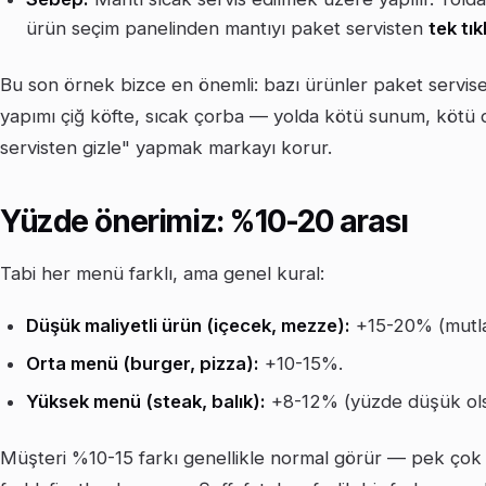
ürün seçim panelinden mantıyı paket servisten
tek tık
Bu son örnek bizce en önemli: bazı ürünler paket servis
yapımı çiğ köfte, sıcak çorba — yolda kötü sunum, kötü 
servisten gizle" yapmak markayı korur.
Yüzde önerimiz: %10-20 arası
Tabi her menü farklı, ama genel kural:
Düşük maliyetli ürün (içecek, mezze):
+15-20% (mutla
Orta menü (burger, pizza):
+10-15%.
Yüksek menü (steak, balık):
+8-12% (yüzde düşük ols
Müşteri %10-15 farkı genellikle normal görür — pek çok