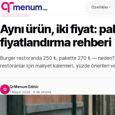
Ana Sayfa
Blog
Paket Servis
Özellikler
PAKET SERVIS
Aynı ürün, iki fiyat: p
fiyatlandırma rehberi
Burger restoranda 250 ₺, pakette 270 ₺ — neden? 
restoranlar için maliyet kalemleri, yüzde önerileri ve
QrMenum Editör
Q
1 Mayıs 2026 · 6 dk okuma