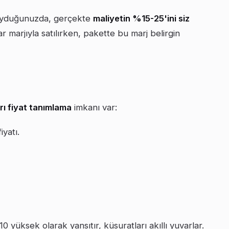
koyduğunuzda, gerçekte
maliyetin %15-25'ini siz
arjıyla satılırken, pakette bu marj belirgin
yrı fiyat tanımlama
imkanı var:
yatı.
yüksek olarak yansıtır, küsuratları akıllı yuvarlar.