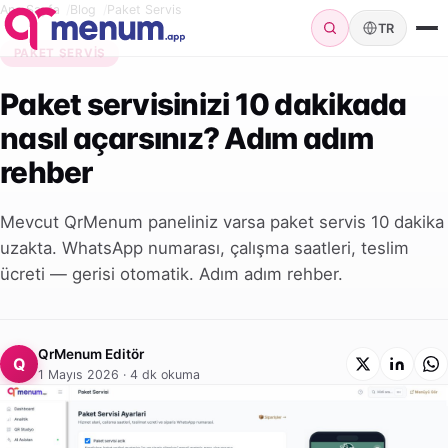
Ana Sayfa
Blog
Paket Servis
TR
PAKET SERVIS
Paket servisinizi 10 dakikada
nasıl açarsınız? Adım adım
rehber
Mevcut QrMenum paneliniz varsa paket servis 10 dakika
uzakta. WhatsApp numarası, çalışma saatleri, teslim
ücreti — gerisi otomatik. Adım adım rehber.
QrMenum Editör
Q
1 Mayıs 2026 · 4 dk okuma