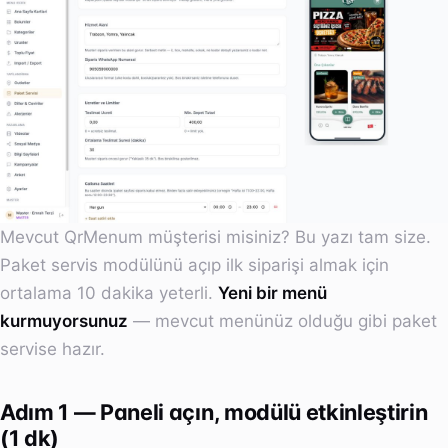
Mevcut QrMenum müşterisi misiniz? Bu yazı tam size.
Paket servis modülünü açıp ilk siparişi almak için
ortalama 10 dakika yeterli.
Yeni bir menü
kurmuyorsunuz
— mevcut menünüz olduğu gibi paket
servise hazır.
Adım 1 — Paneli açın, modülü etkinleştirin
(1 dk)