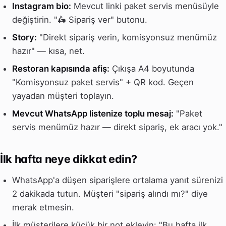
Instagram bio:
Mevcut linki paket servis menüsüyle
değiştirin. "🛵 Sipariş ver" butonu.
Story:
"Direkt sipariş verin, komisyonsuz menümüz
hazır" — kısa, net.
Restoran kapısında afiş:
Çıkışa A4 boyutunda
"Komisyonsuz paket servis" + QR kod. Geçen
yayadan müşteri toplayın.
Mevcut WhatsApp listenize toplu mesaj:
"Paket
servis menümüz hazır — direkt sipariş, ek aracı yok."
İlk hafta neye dikkat edin?
WhatsApp'a düşen siparişlere ortalama yanıt sürenizi
2 dakikada tutun. Müşteri "sipariş alındı mı?" diye
merak etmesin.
İlk müşterilere küçük bir not ekleyin: "Bu hafta ilk