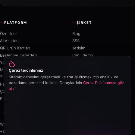
PLATFORM
ŞIRKET
Özellikler
Blog
AI Asistanı
SSS
QR Ürün Kartları
İletişim
Beslenme Değerleri
Canlı demo
Yasa Uyumu 2026
Marka Rehberi
Multi-outlet
Kurucu sesi
Çerez tercihleriniz
Zincir Programı
Sitemiz deneyimi geliştirmek ve trafiği ölçmek için analitik ve
pazarlama çerezleri kullanır. Detaylar için
Çerez Politikamıza göz
Paket Servis
atın
Çözüm Ortaklığı
Fiyatlandırma
İLETIŞIM
YASAL
WhatsApp
KVKK Aydınlatma
+90 505 900 91 82
Çerez Politikası