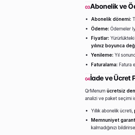
Abonelik ve 
03
Abonelik dönemi:
T
Ödeme:
Ödemeler Iy
Fiyatlar:
Yürürlükteki
yılınız boyunca de
Yenileme:
Yıl sonun
Faturalama:
Fatura el
İade ve Ücret P
04
QrMenum
ücretsiz de
analizi ve paket seçimi 
Yıllık abonelik ücreti,
Memnuniyet garantis
kalmadığınızı bildirir