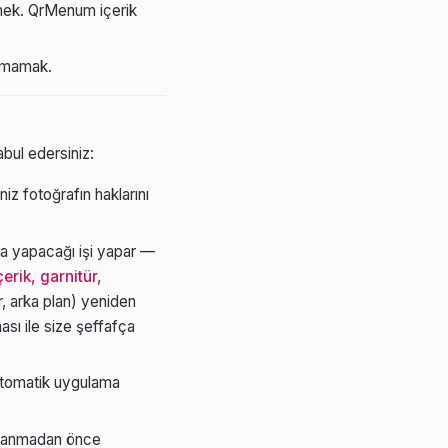
mek. QrMenum içerik
anmamak.
abul edersiniz:
niz fotoğrafın haklarını
da yapacağı işi yapar —
erik, garnitür,
, arka plan) yeniden
sı ile size şeffafça
 Otomatik uygulama
ımlanmadan önce