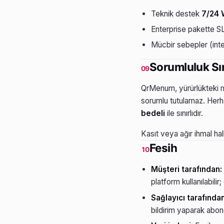
Teknik destek
7/24
Enterprise pakette SLA
Mücbir sebepler (inte
Sorumluluk Sın
09
QrMenum, yürürlükteki mev
sorumlu tutulamaz. Herh
bedeli
ile sınırlıdır.
Kasıt veya ağır ihmal hal
Fesih
10
Müşteri tarafından:
platform kullanılabili
Sağlayıcı tarafından
bildirim yaparak abone