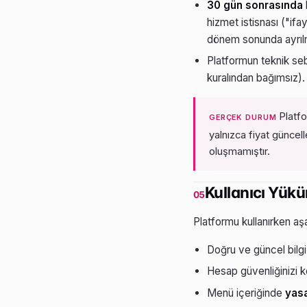
30 gün sonrasında
hizmet istisnası ("ifa
dönem sonunda ayrı
Platformun teknik se
kuralından bağımsız).
Platfo
GERÇEK DURUM
yalnızca fiyat günce
oluşmamıştır.
Kullanıcı Yükü
05
Platformu kullanırken aş
Doğru ve güncel bilgi
Hesap güvenliğinizi k
Menü içeriğinde
yasa