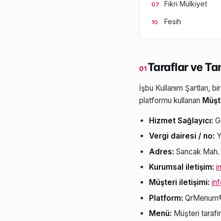
Fikri Mülkiyet
Fesih
Taraflar ve Ta
01
İşbu Kullanım Şartları, bi
platformu kullanan
Müşt
Hizmet Sağlayıcı:
G
Vergi dairesi / no:
Y
Adres:
Sancak Mah. 1
Kurumsal iletişim:
i
Müşteri iletişimi:
in
Platform:
QrMenum® Q
Menü:
Müşteri tarafın