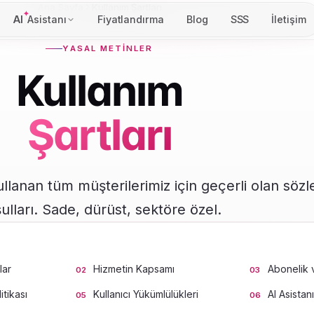
Ana Sayfa
Kullanım Şartları
AI
Asistanı
Fiyatlandırma
Blog
SSS
İletişim
YASAL METINLER
Kullanım
Şartları
ullanan tüm müşterilerimiz için geçerli olan söz
ulları. Sade, dürüst, sektöre özel.
lar
Hizmetin Kapsamı
Abonelik
itikası
Kullanıcı Yükümlülükleri
AI Asistanı