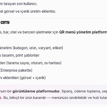
 tarayan son kullanıcı.
l görsel ve içerik üretim eklentisi.
samı
 bar, otel ve benzeri işletmeler için
QR menü yönetim platfor
etimi (kategori, ürün, varyant, etiket)
 tasarım, print şablonları
eri (tarama sayısı, oturum, ısı haritası)
 (Enterprise pakette)
ı eklentileri (görsel + içerik)
um bir
görüntüleme platformudur
. Sipariş, ödeme toplama, se
z
. Bu, bilinçli bir ürün kararıdır — menünüzü sindirilebilir ve hızlı tutar