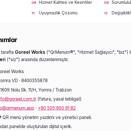
Hizmet Kalitesi ve Kesintiler
Sorumluluk
Uyuşmazlık Çözümü
Değişiklik
nımlar
r tarafta
Goreel Works
("QrMenum®", "Hizmet Sağlayıcı", "biz") il
eri
("siz") arasında düzenlenmiştir.
oreel Works
omra VD · 8400355878
609 Nolu Sk. 11/H, Yomra / Trabzon
nfo@goreel.com.tr
(fatura, yasal tebligat)
fo@qrmenum.app
·
+90 505 900 91 82
R menü yönetim yazılımı ve yönetici paneli.
dan panelde oluşturulan dijital içerik.