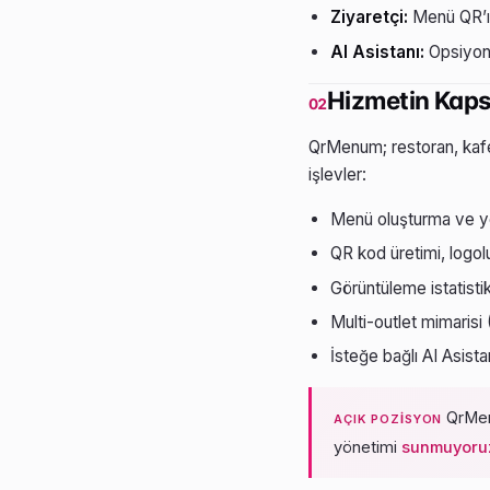
Ziyaretçi:
Menü QR’ını
AI Asistanı:
Opsiyone
Hizmetin Kap
02
QrMenum; restoran, kafe,
işlevler:
Menü oluşturma ve yön
QR kod üretimi, logolu
Görüntüleme istatistikl
Multi-outlet mimarisi
İsteğe bağlı AI Asistan
QrMen
AÇIK POZISYON
yönetimi
sunmuyoru