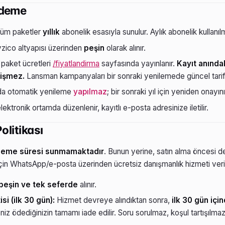
Ödeme
üm paketler
yıllık
abonelik esasıyla sunulur. Aylık abonelik kullanı
zico altyapısı üzerinden
peşin
olarak alınır.
 paket ücretleri
/fiyatlandirma
sayfasında yayınlanır.
Kayıt anındak
ğişmez.
Lansman kampanyaları bir sonraki yenilemede güncel tarif
da otomatik yenileme
yapılmaz
; bir sonraki yıl için yeniden onayınız
ektronik ortamda düzenlenir, kayıtlı e-posta adresinize iletilir.
olitikası
neme süresi sunmamaktadır
. Bunun yerine, satın alma öncesi 
için WhatsApp/e-posta üzerinden ücretsiz danışmanlık hizmeti veril
peşin ve tek seferde
alınır.
i (ilk 30 gün):
Hizmet devreye alındıktan sonra,
ilk 30 gün içi
seniz ödediğinizin tamamı iade edilir. Soru sorulmaz, koşul tartışılmaz