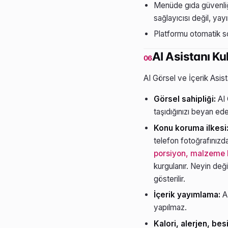
Menüde gıda güvenliği,
sağlayıcısı değil, yay
Platformu otomatik sc
AI Asistanı Ku
06
AI Görsel ve İçerik Asist
Görsel sahipliği:
AI 
taşıdığınızı beyan eder
Konu koruma ilkesi
telefon fotoğrafınızda
porsiyon, malzeme ka
kurgulanır. Neyin değ
gösterilir.
İçerik yayımlama:
AI
yapılmaz.
Kalori, alerjen, besi