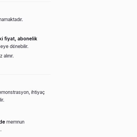
lmamaktadır.
i fiyat, abonelik
eye dönebilir.
 alınır.
demonstrasyon, ihtiyaç
ir.
nde
memnun
.