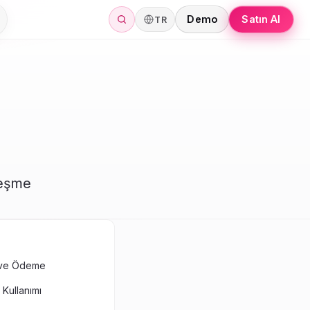
Demo
Satın Al
TR
leşme
 ve Ödeme
 Kullanımı