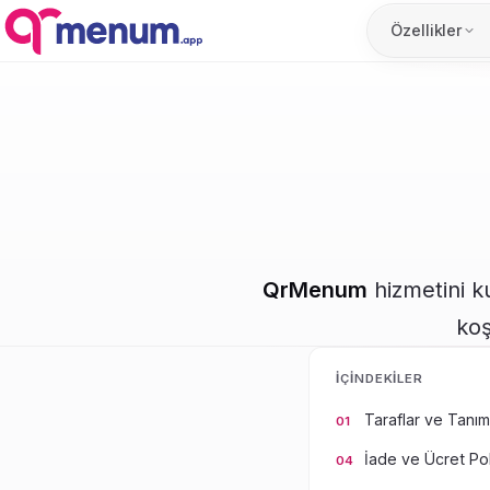
Özellikler
QrMenum
hizmetini k
koş
İÇINDEKILER
Taraflar ve Tanım
İade ve Ücret Pol