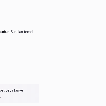
mudur
. Sunulan temel
pet veya kurye
.