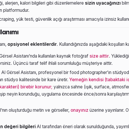
 alerjen, kalori bilgileri gibi düzenlemelere
sizin uyacağınızı
bil
ın platformudur.
raping, yük testi, güvenlik açığı araştırması amacıyla izinsiz kull
llanımı
anı,
opsiyonel eklentilerdir
. Kullandığınızda aşağıdaki koşulları k
Görsel Asistanı’nda kullanılan kaynak fotoğraf
size aittir
. Yüklediği
siniz. Üçüncü taraf telif ihlali sorumluluğu müşteriye aittir.
:
AI Görsel Asistanı, profesyonel bir food photographer’ın stüdyo
n stüdyo kalitesinde bir kare üretir.
Yemeğin kendisi (tabaktaki iç
rakteri) birebir korunur;
yalnızca sahne (ışık, surface, atmosfer
işip neyin korunduğu, uygulama öncesinde önce/sonra karşılaştırma
’nın oluşturduğu metin ve görseller,
onayınız
üzerine yayınlanır.
n değeri bilgileri
AI tarafından öneri olarak sunulduğunda, yay