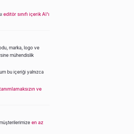
sı
editör sınıfı içerik AI'ı
kodu, marka, logo ve
sine mühendislik
m bu içeriği yalnızca
 tanımlamaksızın ve
ı müşterilerimize
en az