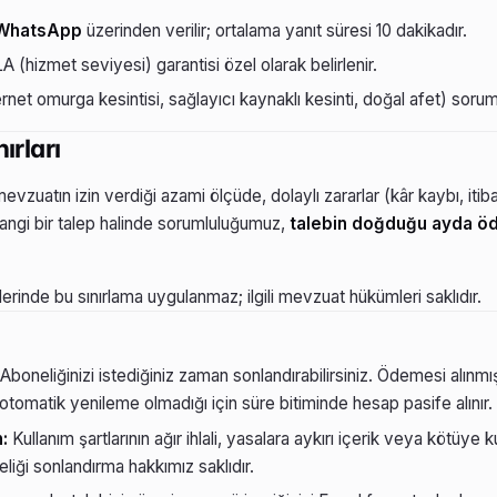
 WhatsApp
üzerinden verilir; ortalama yanıt süresi 10 dakikadır.
 (hizmet seviyesi) garantisi özel olarak belirlenir.
rnet omurga kesintisi, sağlayıcı kaynaklı kesinti, doğal afet) sorum
ırları
zuatın izin verdiği azami ölçüde, dolaylı zararlar (kâr kaybı, itibar
angi bir talep halinde sorumluluğumuz,
talebin doğduğu ayda öd
lerinde bu sınırlama uygulanmaz; ilgili mevzuat hükümleri saklıdır.
Aboneliğinizi istediğiniz zaman sonlandırabilirsiniz. Ödemesi alı
r; otomatik yenileme olmadığı için süre bitiminde hesap pasife alınır.
:
Kullanım şartlarının ağır ihlali, yasalara aykırı içerik veya kötüye
liği sonlandırma hakkımız saklıdır.