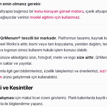
n emin olmanız gerekir
.
ltyapısı bağımsız bir
konu-koruyan görsel motoru
, içerik altyapı
ağlayıcılar verinizi
model eğitimi için kullanmaz
.
QrMenum® tescilli bir markadır
. Platformun tasarımı, kaynak 
l Works’a aittir; kısmi veya tam kopyalama, yeniden dağıtım, ter
 logonun izinsiz kullanımı hukuki işlem konusu olabilir.
nüze eklediğiniz ürün, fotoğraf, metin ve logo
size aittir
. QrMenu
n saklar ve yayınlar.
la ilgili geri bildirimlerinizi, özellik taleplerinizi ve önerilerinizi,
sizi
ın
ürünü geliştirmek için kullanabiliriz.
 ve Kesintiler
çalışması
için makul ticari özeni gösteririz. Planlı bakımlarda kayıtl
a ile bilgilendirme yaparız.