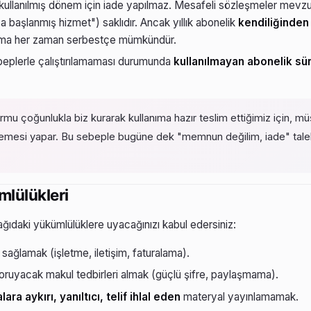
kullanılmış dönem için iade yapılmaz. Mesafeli sözleşmeler mevzua
ya başlanmış hizmet") saklıdır. Ancak yıllık abonelik
kendiliğinden
lma her zaman serbestçe mümkündür.
beplerle çalıştırılamaması durumunda
kullanılmayan abonelik sür
rmu çoğunlukla biz kurarak kullanıma hazır teslim ettiğimiz için, müş
llemesi yapar. Bu sebeple bugüne dek "memnun değilim, iade" taleb
mlülükleri
ağıdaki yükümlülüklere uyacağınızı kabul edersiniz:
 sağlamak (işletme, iletişim, faturalama).
oruyacak makul tedbirleri almak (güçlü şifre, paylaşmama).
lara aykırı, yanıltıcı, telif ihlal eden
materyal yayınlamamak.