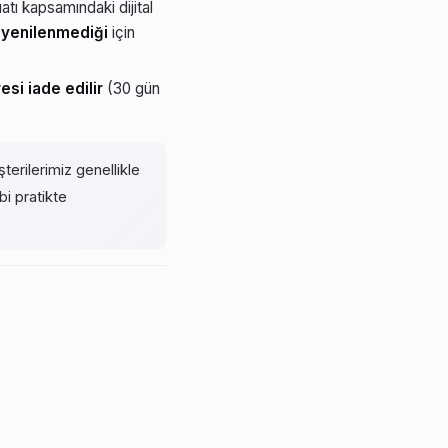
tı kapsamındaki dijital
 yenilenmediği
için
esi iade edilir
(30 gün
terilerimiz genellikle
i pratikte