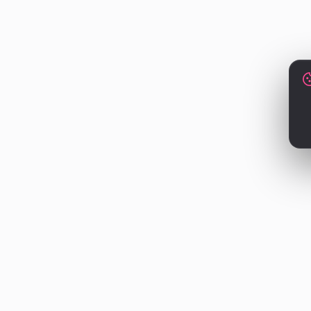
QR
Restoranını
Markanız iç
her
QrMenum yaklaşı