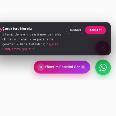
Çerez tercihleriniz
Reddet
Kabul et
Sitemiz deneyimi geliştirmek ve trafiği
ölçmek için analitik ve pazarlama
çerezleri kullanır. Detaylar için
Çerez
Politikamıza göz atın
Yönetim Panelini Gör
z için bir menü.
in bir vitrin.
mı · Marka değerinize değer katar