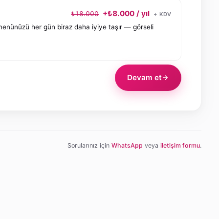
+₺8.000 / yıl
₺18.000
+ KDV
menünüzü her gün biraz daha iyiye taşır — görseli
Devam et
Sorularınız için
WhatsApp
veya
iletişim formu
.