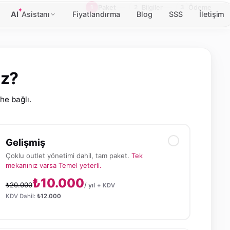
1
Paket
2
Bilgiler
3
Ödeme
AI
Asistanı
Fiyatlandırma
Blog
SSS
İletişim
iz?
he bağlı.
Gelişmiş
Çoklu outlet yönetimi dahil, tam paket.
Tek
mekanınız varsa Temel yeterli.
₺10.000
₺20.000
/ yıl
+ KDV
KDV Dahil:
₺12.000