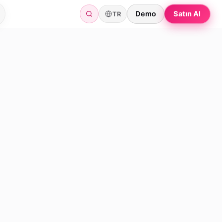
Demo
Satın Al
TR