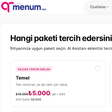
Özellikler
Hangi paketi tercih edersin
İhtiyacınıza uygun paketi seçin. AI Asistanı eklentisi terci
EN ÇOK TERCIH EDILEN
Temel
Tek restoran ya da cafe için ideal.
₺5.000
₺10.000
/ yıl
+ KDV
KDV Dahil:
₺6.000