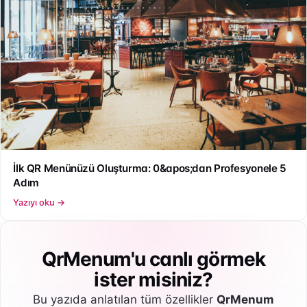
İlk QR Menünüzü Oluşturma: 0&apos;dan Profesyonele 5
Adım
Yazıyı oku →
QrMenum'u canlı görmek
ister misiniz?
Bu yazıda anlatılan tüm özellikler
QrMenum