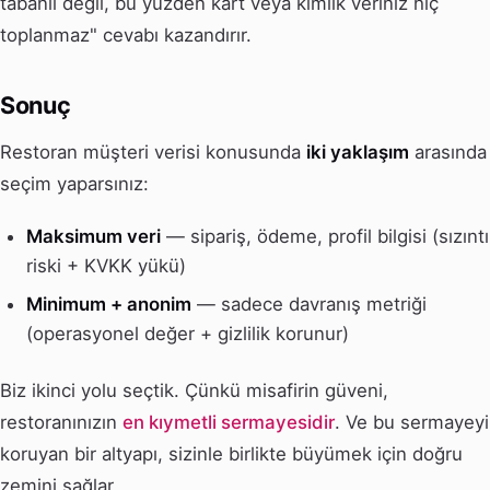
tabanlı değil, bu yüzden kart veya kimlik veriniz hiç
toplanmaz" cevabı kazandırır.
Sonuç
Restoran müşteri verisi konusunda
iki yaklaşım
arasında
seçim yaparsınız:
Maksimum veri
— sipariş, ödeme, profil bilgisi (sızıntı
riski + KVKK yükü)
Minimum + anonim
— sadece davranış metriği
(operasyonel değer + gizlilik korunur)
Biz ikinci yolu seçtik. Çünkü misafirin güveni,
restoranınızın
en kıymetli sermayesidir
. Ve bu sermayeyi
koruyan bir altyapı, sizinle birlikte büyümek için doğru
zemini sağlar.