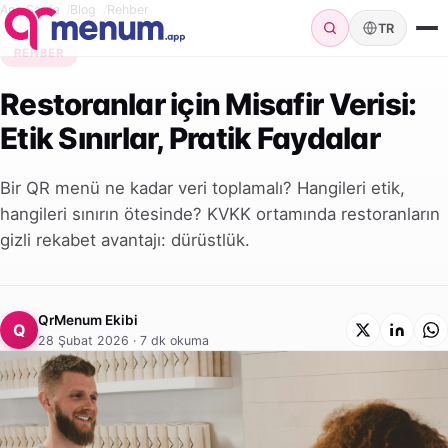
Ana Sayfa
Blog
Rehber
TR
REHBER
Restoranlar için Misafir Verisi:
Etik Sınırlar, Pratik Faydalar
Bir QR menü ne kadar veri toplamalı? Hangileri etik,
hangileri sınırın ötesinde? KVKK ortamında restoranların
gizli rekabet avantajı: dürüstlük.
QrMenum Ekibi
Q
28 Şubat 2026 · 7 dk okuma