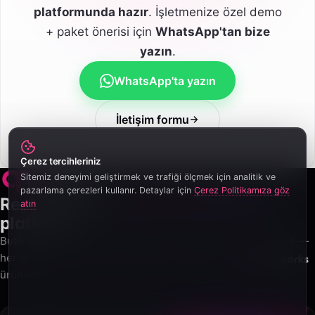
platformunda hazır
. İşletmenize özel demo
+ paket önerisi için
WhatsApp'tan bize
yazın
.
WhatsApp'ta yazın
İletişim formu
Çerez tercihleriniz
Sitemiz deneyimi geliştirmek ve trafiği ölçmek için analitik ve
pazarlama çerezleri kullanır. Detaylar için
Çerez Politikamıza göz
Restoranlar için
premium QR menü
atın
platformu.
Butik cafelerden lüks restoranlara, 5 yıldızlı otel zincirlerine —
her işletme için sade, profesyonel ve güvenilir.
ürünüdür.