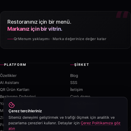
Restoranınız için bir menü.
Markanız için bir vitrin.
QrMenum yaklaşımı · Marka değerinize değer katar
PLATFORM
ŞIRKET
Özellikler
Blog
AI Asistanı
SSS
QR Ürün Kartları
İletişim
Beslenme Değerleri
Canlı demo
Yasa Uyumu 2026
Marka Rehberi
Multi-outlet
Kurucu sesi
Çerez tercihleriniz
Zincir Programı
Sitemiz deneyimi geliştirmek ve trafiği ölçmek için analitik ve
pazarlama çerezleri kullanır. Detaylar için
Çerez Politikamıza göz
Paket Servis
atın