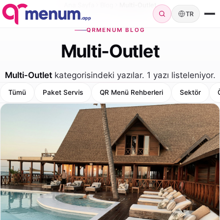
Ana Sayfa
Blog
Multi-Outlet
TR
QRMENUM BLOG
Multi-Outlet
Multi-Outlet
kategorisindeki yazılar. 1 yazı listeleniyor.
Tümü
Paket Servis
QR Menü Rehberleri
Sektör