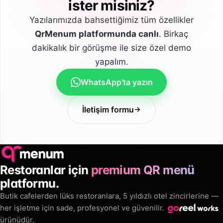
ister misiniz?
Yazılarımızda bahsettiğimiz tüm özellikler
QrMenum platformunda canlı
. Birkaç
dakikalık bir görüşme ile size özel demo
yapalım.
WhatsApp'ta yazın
İletişim formu
Restoranlar için
premium QR menü
platformu.
Butik cafelerden lüks restoranlara, 5 yıldızlı otel zincirlerine —
her işletme için sade, profesyonel ve güvenilir.
ürünüdür.