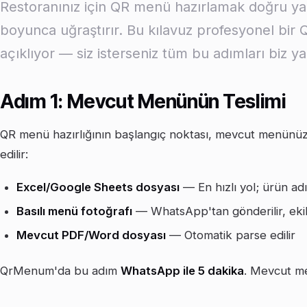
Restoranınız için QR menü hazırlamak doğru ya
boyunca uğraştırır. Bu kılavuz profesyonel bi
açıklıyor — siz isterseniz tüm bu adımları biz yap
Adım 1: Mevcut Menünün Teslimi
QR menü hazırlığının başlangıç noktası, mevcut menünüzün
edilir:
Excel/Google Sheets dosyası
— En hızlı yol; ürün adı
Basılı menü fotoğrafı
— WhatsApp'tan gönderilir, eki
Mevcut PDF/Word dosyası
— Otomatik parse edilir
QrMenum'da bu adım
WhatsApp ile 5 dakika
. Mevcut me