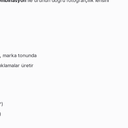
kombinasyon
ile ürünün doğru fotoğrafçılık lensini
n, marka tonunda
ıklamalar üretir
")
)