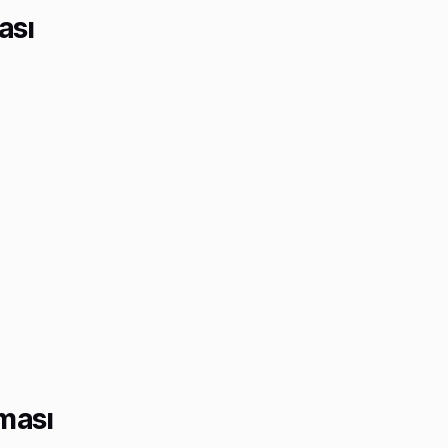
ası
rması