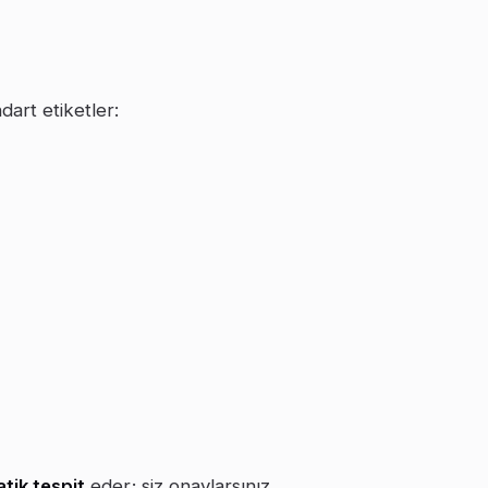
dart etiketler:
tik tespit
eder; siz onaylarsınız.