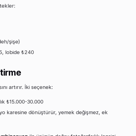
tekler:
eh/şişe)
5, lobide ₺240
ştirme
nı artırır. İki seçenek:
llık ₺15.000-30.000
dyo karesine dönüştürür, yemek değişmez, ek