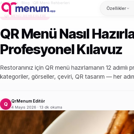
Ana Sayfa
Blog
QR Menü Rehberleri
Özellikler
QR MENÜ REHBERLERI
QR Menü Nasıl Hazırl
Profesyonel Kılavuz
Restoranınız için QR menü hazırlamanın 12 adımlı p
kategoriler, görseller, çeviri, QR tasarım — her adı
QrMenum Editör
Q
4 Mayıs 2026 · 13 dk okuma