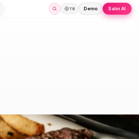
Demo
Satın Al
TR