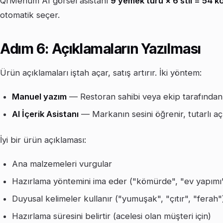
QrMenum AI görsel asistanı
9 yemek türü × 6 stil = 54 
otomatik seçer.
Adım 6: Açıklamaların Yazılması
Ürün açıklamaları iştah açar, satış artırır. İki yöntem:
Manuel yazım
— Restoran sahibi veya ekip tarafında
AI İçerik Asistanı
— Markanın sesini öğrenir, tutarlı aç
İyi bir ürün açıklaması:
Ana malzemeleri vurgular
Hazırlama yöntemini ima eder ("kömürde", "ev yapımı
Duyusal kelimeler kullanır ("yumuşak", "çıtır", "ferah"
Hazırlama süresini belirtir (acelesi olan müşteri için)