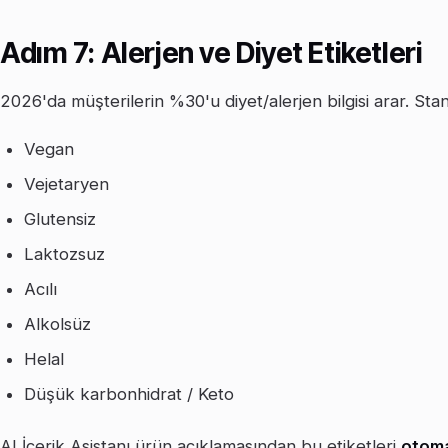
Adım 7: Alerjen ve Diyet Etiketleri
2026'da müşterilerin %30'u diyet/alerjen bilgisi arar. Stan
Vegan
Vejetaryen
Glutensiz
Laktozsuz
Acılı
Alkolsüz
Helal
Düşük karbonhidrat / Keto
AI İçerik Asistanı ürün açıklamasından bu etiketleri
otoma