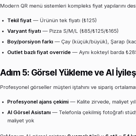
Modern QR menü sistemleri kompleks fiyat yapılarını des
Tekil fiyat
— Ürünün tek fiyatı (₺125)
Varyant fiyatı
— Pizza S/M/L (₺85/₺125/₺165)
Boy/porsiyon farkı
— Çay (küçük/büyük), Şarap (kad
Outlet bazlı fiyat override
— Aynı kokteyl barda ₺28
Adım 5: Görsel Yükleme ve AI İyile
Profesyonel görseller müşteri iştahını ve sipariş ortalaması
Profesyonel ajans çekimi
— Kalite zirvede, maliyet yı
AI Görsel Asistanı
— Telefonla çekilmiş fotoğrafı stü
maliyet yok